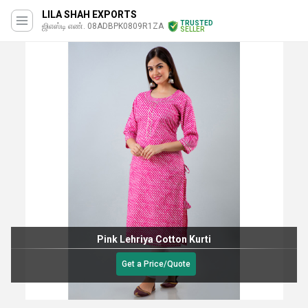
LILA SHAH EXPORTS
TRUSTED
ஜிஎஸ்டி எண். 08ADBPK0809R1ZA
SELLER
Pink Lehriya Cotton Kurti
Get a Price/Quote