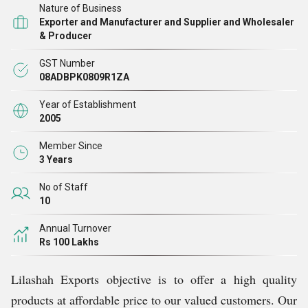
Nature of Business
பல வண்ண நிழல்கள், துணிகள், வடிவமைப்புகள், அச்சு மற்றும்
Exporter and Manufacturer and Supplier and Wholesaler
அளவுகளில் குர்டிஸ், குர்தி உடன் பிளாசோ மற்றும் கால்சட்டை
& Producer
ஆகியவற்றின் பரந்த தொகுப்பை நாங்கள் வழங்குகிறோம். ஒரு
GST Number
உற்பத்தியாளராக, ஆடை சந்தையில் உள்ளவர்களின் மாறுபட்ட
08ADBPK0809R1ZA
சுவைகள் மற்றும் விருப்பங்களை சீராக பூர்த்தி செய்ய
Year of Establishment
இதுபோன்ற பலவிதமான தயாரிப்புகளை நாங்கள்
2005
உருவாக்குகிறோம்.
Member Since
3 Years
பிங்க் ரேயான் குர்தி, மஞ்சள் ரேயான் அனார்கலி குர்தி,
பிளாசோவுடன் பச்சை ரேயான் குர்த்தி, பச்சை லெஹ்ரியா காட்டன்
No of Staff
10
குர்தி, பிரவுன் காட்டன் குர்தி, சிவப்பு ரேயான் டிராவுடர் மற்றும்
வெள்ளை ரேயான் டிராசர் ஆகியவை எங்கள் சூடான
Annual Turnover
Rs 100 Lakhs
விற்பனையான தயாரிப்புகளில் சில. அவர்களின் கோரிக்கைகளை
வேறு பல வண்ணங்கள் மற்றும் அளவுகளிலும் பெறுகிறோம்.
Lilashah Exports objective is to offer a high quality
products at affordable price to our valued customers. Our