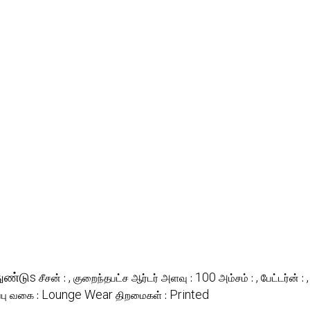
ுண்டுs
,
100
,
,
சீசன் :
குறைந்தபட்ச ஆர்டர் அளவு :
அம்சம் :
பேட்டர்ன் :
Lounge Wear
Printed
்பு வகை :
திறமைகள் :