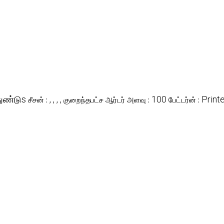
ுண்டுs
, , , ,
100
Print
சீசன் :
குறைந்தபட்ச ஆர்டர் அளவு :
பேட்டர்ன் :