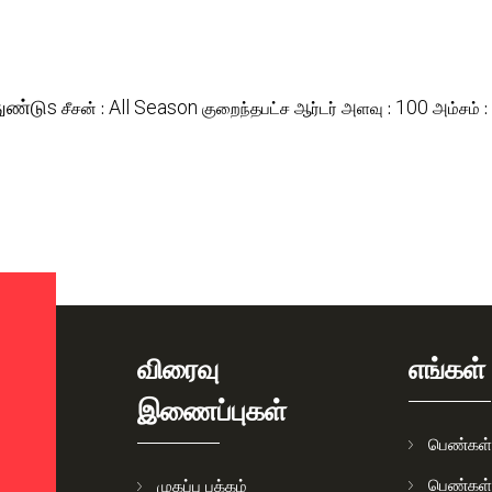
ுண்டுs
All Season
100
சீசன் :
குறைந்தபட்ச ஆர்டர் அளவு :
அம்சம் :
விரைவு
எங்கள் 
இணைப்புகள்
பெண்கள்
பெண்கள் 
முகப்பு பக்கம்