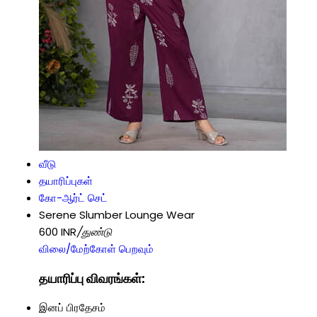
வீடு
தயாரிப்புகள்
கோ-ஆர்ட் செட்
Serene Slumber Lounge Wear
600 INR
/துண்டு
விலை/மேற்கோள் பெறவும்
தயாரிப்பு விவரங்கள்:
இனப் பிரதேசம்