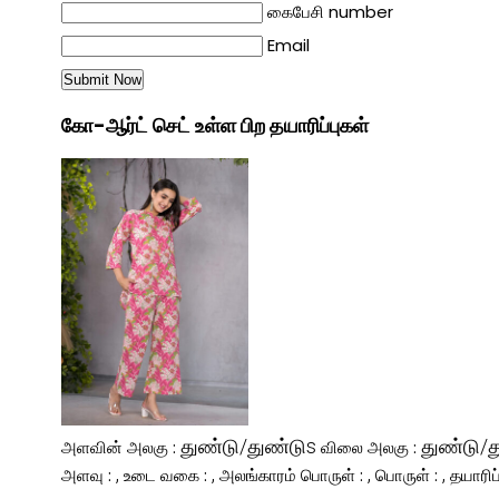
கைபேசி number
Email
கோ-ஆர்ட் செட் உள்ள பிற தயாரிப்புகள்
துண்டு/துண்டுs
துண்டு/த
அளவின் அலகு :
விலை அலகு :
,
,
,
,
அளவு :
உடை வகை :
அலங்காரம் பொருள் :
பொருள் :
தயாரிப