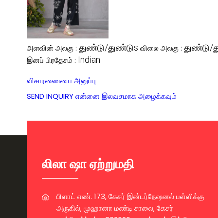
துண்டு/துண்டுs
துண்டு/த
அளவின் அலகு :
விலை அலகு :
Indian
இனப் பிரதேசம் :
விசாரணையை அனுப்பு
SEND INQUIRY
என்னை இலவசமாக அழைக்கவும்
லிலா ஷா ஏற்றுமதி
பிளாட் எண். 173, கேசர் இன்டர்நேஷனல் பள்ளிக்கு
அருகில், முஹானா மண்டி சாலை, கேசர்