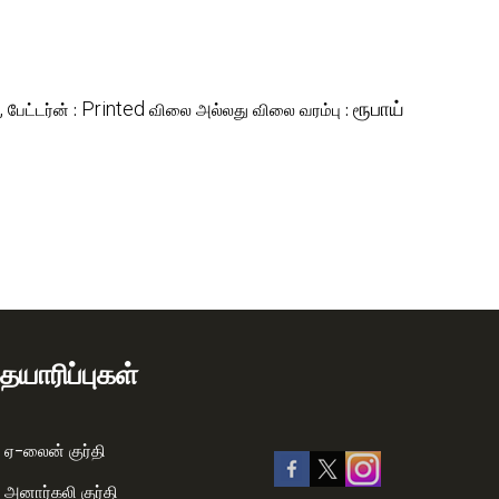
,
Printed
ரூபாய்
பேட்டர்ன் :
விலை அல்லது விலை வரம்பு :
தயாரிப்புகள்
 ஏ-லைன் குர்தி
அனார்கலி குர்தி